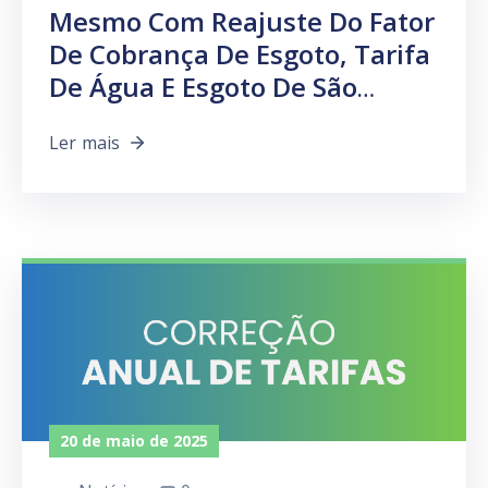
Mesmo Com Reajuste Do Fator
De Cobrança De Esgoto, Tarifa
De Água E Esgoto De São
Gabriel Segue 20% Mais Barata
Ler mais
Que Municípios Vizinhos.
20 de maio de 2025