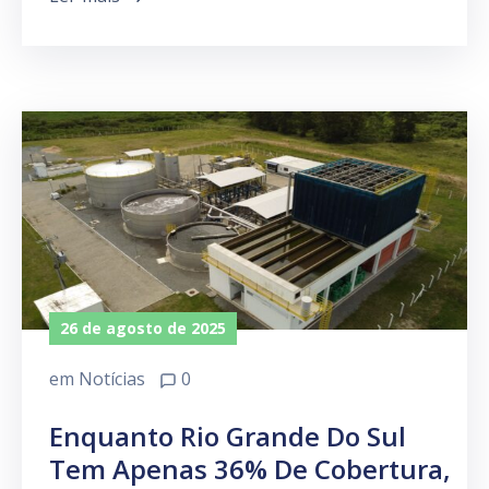
Investimentos
26 de agosto de 2025
em
Notícias
0
Enquanto Rio Grande Do Sul
Tem Apenas 36% De Cobertura,