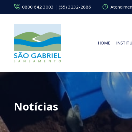
0800 642 3003 | (55) 3232-2886
Atendiment
HOME
INSTIT
Notícias