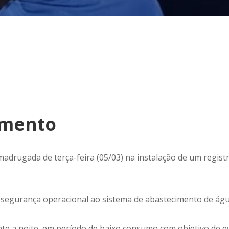
imento
drugada de terça-feira (05/03) na instalação de um registr
r segurança operacional ao sistema de abastecimento de águ
te a noite, em período de baixo consumo com objetivo de e