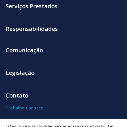
Serviços Prestados
Responsabilidades
Comunicação
Legislação
Contato
Trabalhe Conosco
Autoatendimento
Estamos realizando adequações em razão da LGPD - Lei